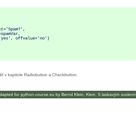
t='Spam?',

dět v kapitole Radiobutton a Checkbutton.
apted for python-course.eu by Bernd Klein; Klein; S laskavým svolení