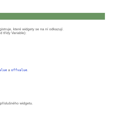
struje, které widgety se na ní odkazují.
 třídy Variable):
alue
a
offvalue
.
příslušného widgetu.