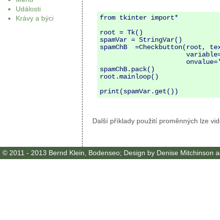
Události
from tkinter import*

Krávy a býci
root = Tk()

spamVar = StringVar()

spamChB  =Checkbutton(root, tex
                      variable=spamVar,

                      onvalue='yes', offvalue='no')

spamChB.pack()

root.mainloop()

Další příklady použití proměnných lze vi
© 2011 - 2013
Bernd Klein
, Bodenseo; Design by Denise Mitchinson ad