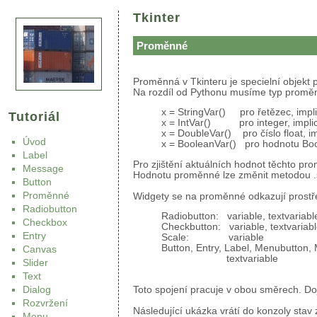
Tkinter
Proměnné
Proměnná v Tkinteru je specielní objekt 
Na rozdíl od Pythonu musíme typ proměnné
x = StringVar() pro řetězec, implic
Tutoriál
x = IntVar() pro integer, implici
x = DoubleVar() pro číslo float, im
Úvod
x = BooleanVar() pro hodnotu Bool
Label
Pro zjištění aktuálních hodnot těchto p
Message
Hodnotu proměnné lze změnit metodou .s
Button
Proměnné
Widgety se na proměnné odkazují prost
Radiobutton
Radiobutton: variable, textvariabl
Checkbox
Checkbutton: variable, textvariabl
Entry
Scale: variable
Button, Entry, Label, Menubutton,
Canvas
textvariable
Slider
Text
Toto spojení pracuje v obou směrech. Do
Dialog
Rozvržení
Následující ukázka vrátí do konzoly stav 
Menu